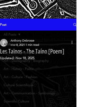
Post
All Posts
Anthony Debrosse
All Posts
Mar 8, 2021
1 min read
Les Taïnos - The Taíno [Poem]
Art - Iconography - Spirituality
Updated:
Nov 18, 2025
Art - Discography - Biography
Art - History - Politic
Art - Culture - Fashion
Culture Scientifique
Art - Communication - Symbology
Scientific Culture