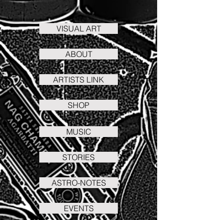
VISUAL ART
ABOUT
ARTISTS LINK
SHOP
MUSIC
STORIES
ASTRO-NOTES
EVENTS